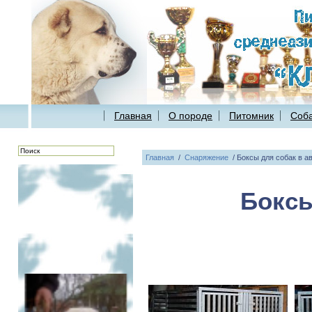
Главная
О породе
Питомник
Соба
Главная
/
Снаряжение
/
Боксы для собак в а
Боксы