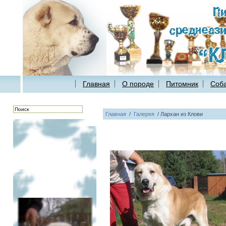
Главная
О породе
Питомник
Соба
Главная
/
Галерея
/
Лархан из Клови